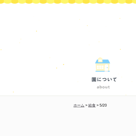
ホーム
>
給食
>
5/20