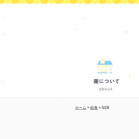
ホーム
>
給食
>
5/28