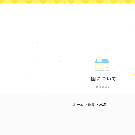
ホーム
>
給食
>
5/18